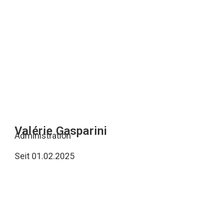
Valérie Gasparini
Administration
Seit 01.02.2025