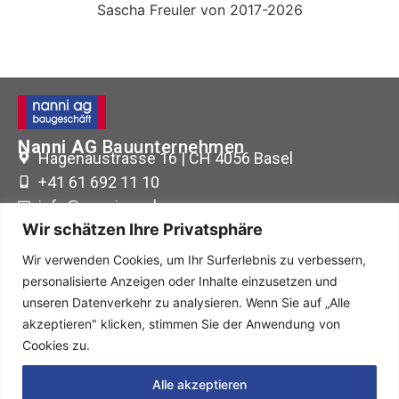
Sascha Freuler von 2017-2026
Nanni AG
Bauunternehmen
Hagenaustrasse 16 | CH 4056 Basel
+41 61 692 11 10
info@nanni-ag.ch
Wir schätzen Ihre Privatsphäre
Wir verwenden Cookies, um Ihr Surferlebnis zu verbessern,
Büro-Öffnungszeiten:
personalisierte Anzeigen oder Inhalte einzusetzen und
Montag bis Freitag
unseren Datenverkehr zu analysieren. Wenn Sie auf „Alle
08:00-12:00 Uhr
akzeptieren" klicken, stimmen Sie der Anwendung von
13:30-17:00 Uhr.
Cookies zu.
IMPRESSUM
Alle akzeptieren
DATENSCHUTZ