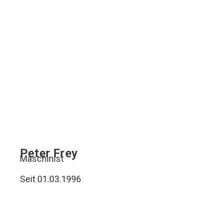
Peter Frey
Maschinist
Seit 01.03.1996