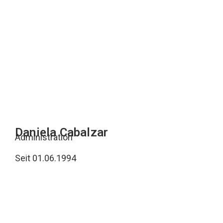
Daniela Cabalzar
Administration
Seit 01.06.1994